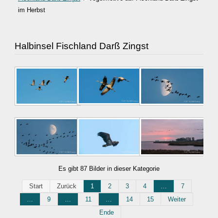
im Herbst
Halbinsel Fischland Darß Zingst
Es gibt 87 Bilder in dieser Kategorie
Start
Zurück
1
2
3
4
…
7
…
9
…
11
…
14
15
Weiter
Ende