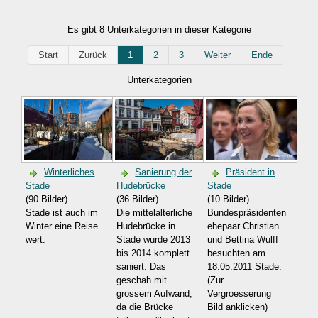
Es gibt 8 Unterkategorien in dieser Kategorie
Start
Zurück
1
2
3
Weiter
Ende
Unterkategorien
Winterliches
Sanierung der
Präsident in
Stade
Hudebrücke
Stade
(90 Bilder)
(36 Bilder)
(10 Bilder)
Stade ist auch im
Die mittelalterliche
Bundespräsidenten
Winter eine Reise
Hudebrücke in
ehepaar Christian
wert.
Stade wurde 2013
und Bettina Wulff
bis 2014 komplett
besuchten am
saniert. Das
18.05.2011 Stade.
geschah mit
(Zur
grossem Aufwand,
Vergroesserung
da die Brücke
Bild anklicken)