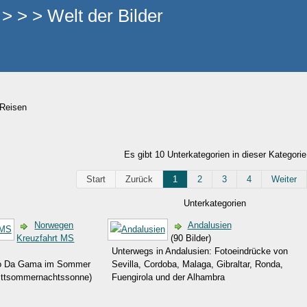
 > > Welt der Bilder
Reisen
Es gibt 10 Unterkategorien in dieser Kategorie
Start
Zurück
1
2
3
4
Weiter
Unterkategorien
Norwegen
Andalusien
Kreuzfahrt MS
(90 Bilder)
Unterwegs in Andalusien: Fotoeindrücke von
sco Da Gama im Sommer
Sevilla, Cordoba, Malaga, Gibraltar, Ronda,
ittsommernachtssonne)
Fuengirola und der Alhambra