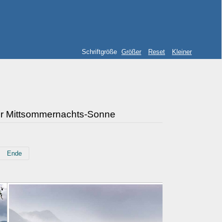
Schriftgröße
Größer
Reset
Kleiner
er Mittsommernachts-Sonne
Ende